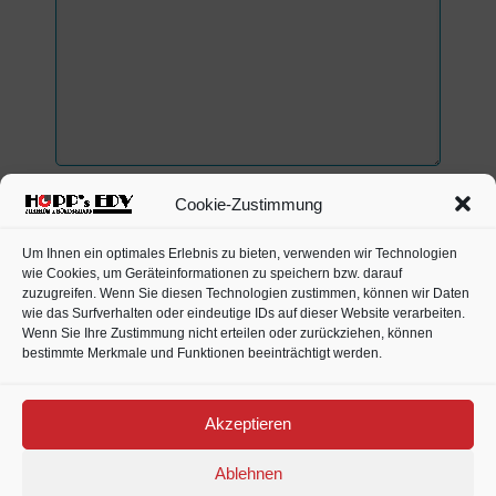
Cookie-Zustimmung
Gutscheincode (falls vorhanden) eingeben
Um Ihnen ein optimales Erlebnis zu bieten, verwenden wir Technologien
Datenschutzerklärung DSGVO
wie Cookies, um Geräteinformationen zu speichern bzw. darauf
zuzugreifen. Wenn Sie diesen Technologien zustimmen, können wir Daten
wie das Surfverhalten oder eindeutige IDs auf dieser Website verarbeiten.
Um dieses Kontaktformular versenden zu können,
Wenn Sie Ihre Zustimmung nicht erteilen oder zurückziehen, können
müssen Sie unseren
Datenschutzerklärung DSGVO
bestimmte Merkmale und Funktionen beeinträchtigt werden.
zustimmen. Wir weisen darauf hin, dass wir Daten aus
diesem Formular nur speichern, soweit eine geschäftliche
Akzeptieren
Beziehung zustande kommt. Infos und Nachrichten
werden sporadisch spätestens ein Mal pro Monat
Ablehnen
gelöscht.