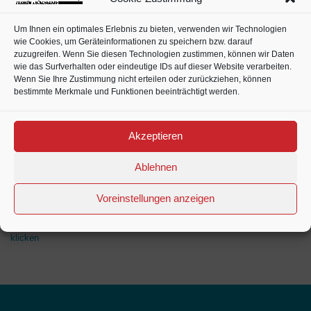
TONER
Um Ihnen ein optimales Erlebnis zu bieten, verwenden wir Technologien
wie Cookies, um Geräteinformationen zu speichern bzw. darauf
zuzugreifen. Wenn Sie diesen Technologien zustimmen, können wir Daten
wie das Surfverhalten oder eindeutige IDs auf dieser Website verarbeiten.
Wenn Sie Ihre Zustimmung nicht erteilen oder zurückziehen, können
bestimmte Merkmale und Funktionen beeinträchtigt werden.
Akzeptieren
Ablehnen
UNSER SERVICE:
Voreinstellungen anzeigen
Wir sind immer für Sie da: einfach anrufen: +49 (0)5237 99805 oder hier:
klicken