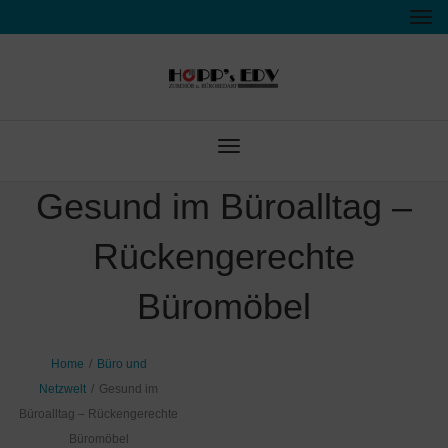
Tog
nav
Toggle
navigation
Gesund im Büroalltag –
Rückengerechte
Büromöbel
Home
/
Büro und
Netzwelt
/
Gesund im
Büroalltag – Rückengerechte
Büromöbel