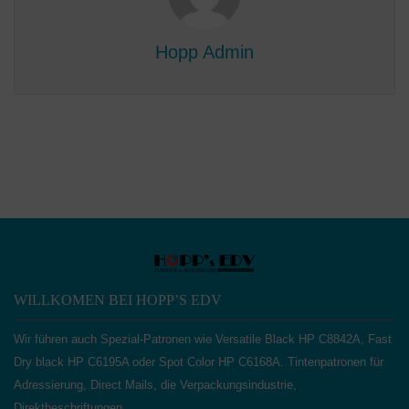
Hopp Admin
WILLKOMEN BEI HOPP’S EDV
Wir führen auch Spezial-Patronen wie Versatile Black HP C8842A, Fast
Dry black HP C6195A oder Spot Color HP C6168A. Tintenpatronen für
Adressierung, Direct Mails, die Verpackungsindustrie,
Direktbeschriftungen.