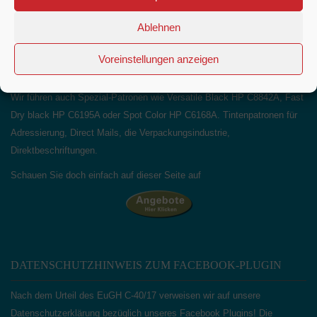
Ablehnen
Voreinstellungen anzeigen
WILLKOMEN BEI HOPP’S EDV
Wir führen auch Spezial-Patronen wie Versatile Black HP C8842A, Fast
Dry black HP C6195A oder Spot Color HP C6168A. Tintenpatronen für
Adressierung, Direct Mails, die Verpackungsindustrie,
Direktbeschriftungen.
Schauen Sie doch einfach auf dieser Seite auf
DATENSCHUTZHINWEIS ZUM FACEBOOK-PLUGIN
Nach dem Urteil des EuGH C‑40/17 verweisen wir auf unsere
Datenschutzerklärung bezüglich unseres Facebook Plugins! Die