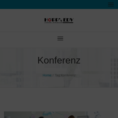
Tog
nav
Toggle
navigation
Konferenz
Home
/
Tag:
Konferenz