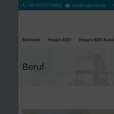
+49 (0)5237 99805
info@hopp-edv.de
Startseite
Hopp’s EDV
Hopp’s EDV Kont
Beruf