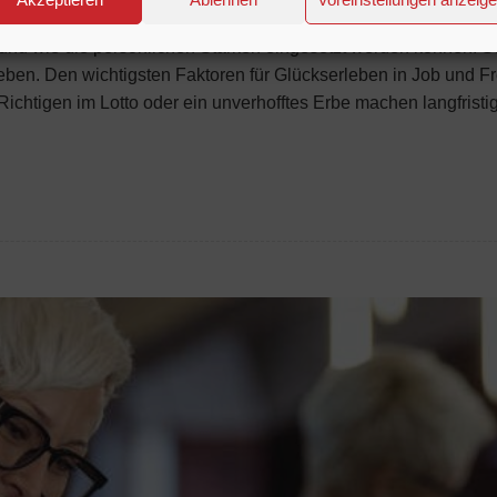
gener Stärken beflügelt Freude in Job und Privatleben Glücklic
 und wie die persönlichen Stärken eingesetzt werden können. So
en. Den wichtigsten Faktoren für Glückserleben in Job und Fre
chtigen im Lotto oder ein unverhofftes Erbe machen langfristig