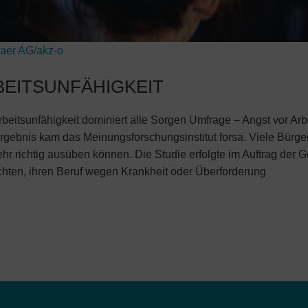
aer AG/akz-o
BEITSUNFÄHIGKEIT
rbeitsunfähigkeit dominiert alle Sorgen Umfrage – Angst vor Ar
 Ergebnis kam das Meinungsforschungsinstitut forsa. Viele Bürg
hr richtig ausüben können. Die Studie erfolgte im Auftrag der 
rchten, ihren Beruf wegen Krankheit oder Überforderung