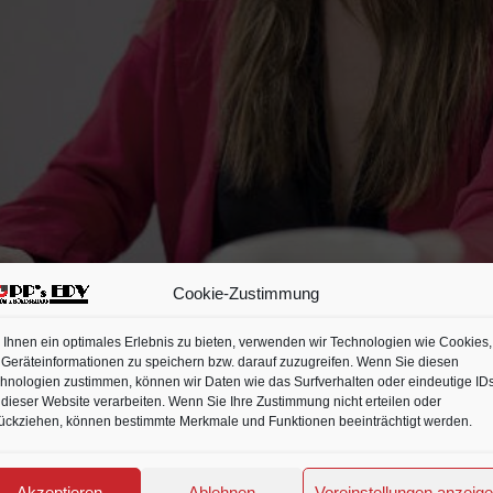
Cookie-Zustimmung
Ihnen ein optimales Erlebnis zu bieten, verwenden wir Technologien wie Cookies,
Geräteinformationen zu speichern bzw. darauf zuzugreifen. Wenn Sie diesen
hnologien zustimmen, können wir Daten wie das Surfverhalten oder eindeutige ID
 dieser Website verarbeiten. Wenn Sie Ihre Zustimmung nicht erteilen oder
ückziehen, können bestimmte Merkmale und Funktionen beeinträchtigt werden.
ND ERFOLGREICHER
Akzeptieren
Ablehnen
Voreinstellungen anzeig