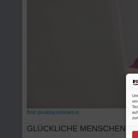
Um 
um 
Tec
Bild:
pixabay.com/akz-o
auf
zur
GLÜCKLICHE MENSCHEN SI