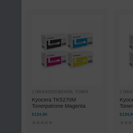
2
DRUCKERZUBEHÖR
,
TONER
2
DRU
Kyocera TK5270M
Kyoc
Tonerpatrone Magenta
Toner
€
134,90
€
134,9
0
0