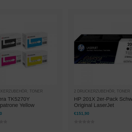
CKERZUBEHÖR
,
TONER
2
DRUCKERZUBEHÖR
,
TONER
era TK5270Y
HP 201X 2er-Pack Schw
patrone Yellow
Original LaserJet
0
€
151,90
0