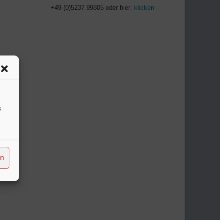
+49 (0)5237 99805 oder hier:
klicken
s
en