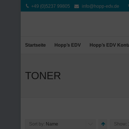
+49 (0)5237 99805
info@hopp-edv.de
Startseite
Hopp’s EDV
Hopp’s EDV Kont
TONER
Sort by:
Name
Show: