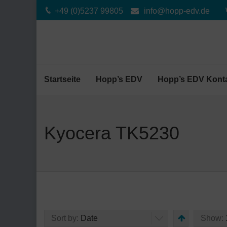
+49 (0)5237 99805
info@hopp-edv.de
Startseite
Hopp’s EDV
Hopp’s EDV Kont
Kyocera TK5230
Sort by:
Date
Show: