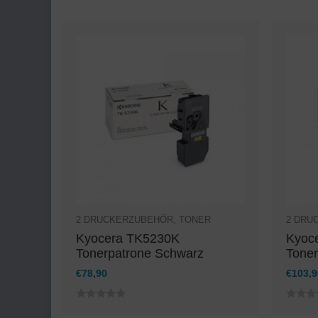
2
DRUCKERZUBEHÖR
,
TONER
2
DRU
Kyocera TK5230K
Kyoc
Tonerpatrone Schwarz
Toner
€
78,90
€
103,9
0
0