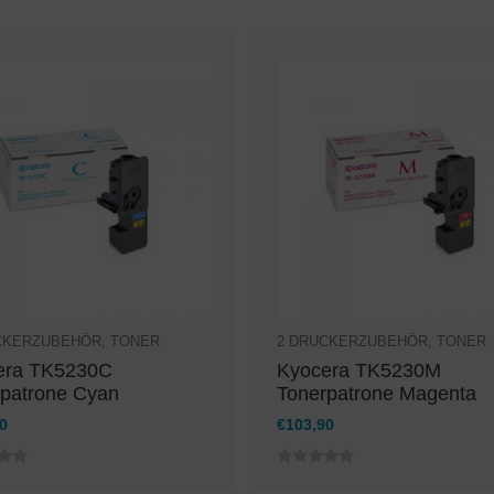
CKERZUBEHÖR
,
TONER
2
DRUCKERZUBEHÖR
,
TONER
era TK5230C
Kyocera TK5230M
patrone Cyan
Tonerpatrone Magenta
0
€
103,90
0