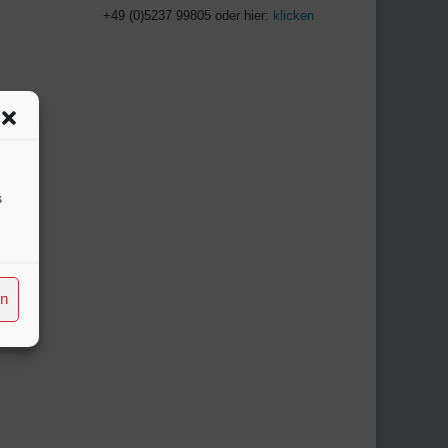
+49 (0)5237 99805 oder hier:
klicken
s
en